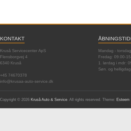
KONTAKT
ÅBNINGSTI
Kruså Servicecenter ApS
Mandag - torsdag
Flensborgvej 4
Fredag: 09.00-15
6340 Kruså
1. lørdag i mdr: 
Søn. og helligdag
+45 74670378
info@krusaa-auto-service.dk
Copyright © 2026
Kruså Auto & Service
. All rights reserved. Theme:
Esteem